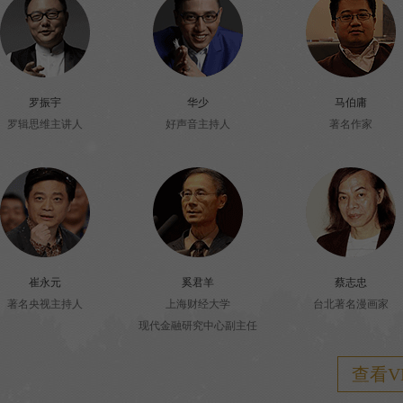
查看VIP十大特权服务 >>
罗振宇
华少
马伯庸
罗辑思维主讲人
好声音主持人
著名作家
崔永元
奚君羊
蔡志忠
著名央视主持人
上海财经大学
台北著名漫画家
现代金融研究中心副主任
查看V