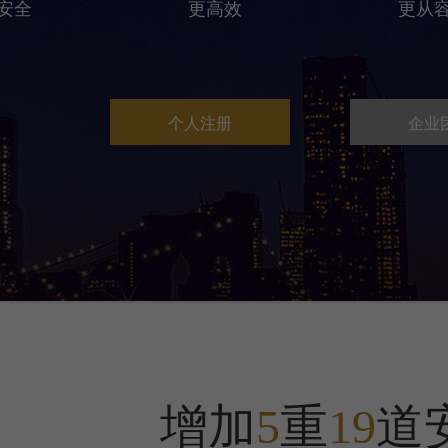
安全
更高效
更从
个人注册
企业
增加
5
重
19
道